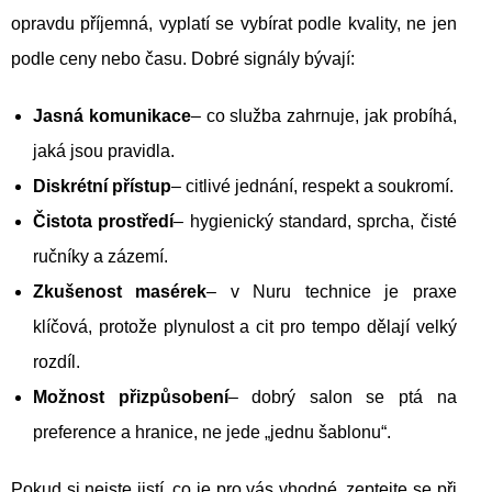
opravdu příjemná, vyplatí se vybírat podle kvality, ne jen
podle ceny nebo času. Dobré signály bývají:
Jasná komunikace
– co služba zahrnuje, jak probíhá,
jaká jsou pravidla.
Diskrétní přístup
– citlivé jednání, respekt a soukromí.
Čistota prostředí
– hygienický standard, sprcha, čisté
ručníky a zázemí.
Zkušenost masérek
– v Nuru technice je praxe
klíčová, protože plynulost a cit pro tempo dělají velký
rozdíl.
Možnost přizpůsobení
– dobrý salon se ptá na
preference a hranice, ne jede „jednu šablonu“.
Pokud si nejste jistí, co je pro vás vhodné, zeptejte se při