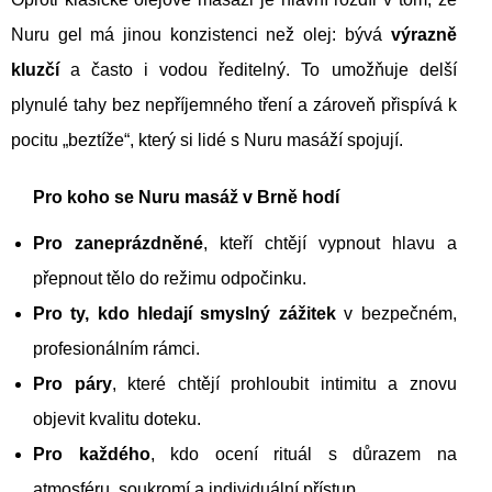
Nuru gel má jinou konzistenci než olej: bývá
výrazně
kluzčí
a často i vodou ředitelný. To umožňuje delší
plynulé tahy bez nepříjemného tření a zároveň přispívá k
pocitu „beztíže“, který si lidé s Nuru masáží spojují.
Pro koho se Nuru masáž v Brně hodí
Pro zaneprázdněné
, kteří chtějí vypnout hlavu a
přepnout tělo do režimu odpočinku.
Pro ty, kdo hledají smyslný zážitek
v bezpečném,
profesionálním rámci.
Pro páry
, které chtějí prohloubit intimitu a znovu
objevit kvalitu doteku.
Pro každého
, kdo ocení rituál s důrazem na
atmosféru, soukromí a individuální přístup.