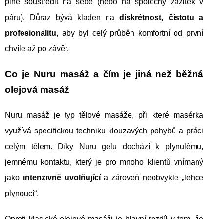
plně soustředit na sebe (nebo na společný zážitek v
páru). Důraz bývá kladen na
diskrétnost, čistotu a
profesionalitu
, aby byl celý průběh komfortní od první
chvíle až po závěr.
Co je Nuru masáž a čím je jiná než běžná
olejová masáž
Nuru masáž je typ tělové masáže, při které masérka
využívá specifickou techniku klouzavých pohybů a práci
celým tělem. Díky Nuru gelu dochází k plynulému,
jemnému kontaktu, který je pro mnoho klientů vnímaný
jako
intenzivně uvolňující
a zároveň neobvykle „lehce
plynoucí“.
Oproti klasické olejové masáži je hlavní rozdíl v tom, že