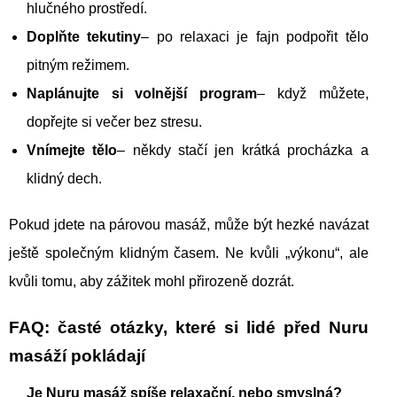
hlučného prostředí.
Doplňte tekutiny
– po relaxaci je fajn podpořit tělo
pitným režimem.
Naplánujte si volnější program
– když můžete,
dopřejte si večer bez stresu.
Vnímejte tělo
– někdy stačí jen krátká procházka a
klidný dech.
Pokud jdete na párovou masáž, může být hezké navázat
ještě společným klidným časem. Ne kvůli „výkonu“, ale
kvůli tomu, aby zážitek mohl přirozeně dozrát.
FAQ: časté otázky, které si lidé před Nuru
masáží pokládají
Je Nuru masáž spíše relaxační, nebo smyslná?