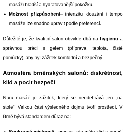
masáži hladší a hydratovanější pokožku.
Možnost přizpůsobení
– intenzitu klouzání i tempo
masáže lze snadno upravit podle preferencí.
Důležité je, že kvalitní salon obvykle dbá na
hygienu
a
správnou práci s gelem (příprava, teplota, čisté
pomůcky), aby byl zážitek komfortní a bezpečný.
Atmosféra brněnských salonů: diskrétnost,
klid a pocit bezpečí
Nuru masáž je zážitek, který se neodehrává jen „na
stole“. Velkou část výsledného dojmu tvoří prostředí. V
Brně bývá standardem důraz na:
Soukromé místnosti
– prostor, kde máte klid a neruší