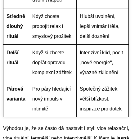
Středně
Když chcete
Hlubší uvolnění,
dlouhý
propojit relax i
lepší vnímání těla,
rituál
smyslový prožitek
delší doznění
Delší
Když si chcete
Intenzivní klid, pocit
rituál
dopřát opravdu
„nové energie“,
komplexní zážitek
výrazné zklidnění
Párová
Pro páry hledající
Společný zážitek,
varianta
nový impuls v
větší blízkost,
intimitě
inspirace pro dotek
Výhodou je, že se často dá nastavit i styl: více relaxační,
více rituální, jemnější nebo intenzivnější. Klíčem je
jasná