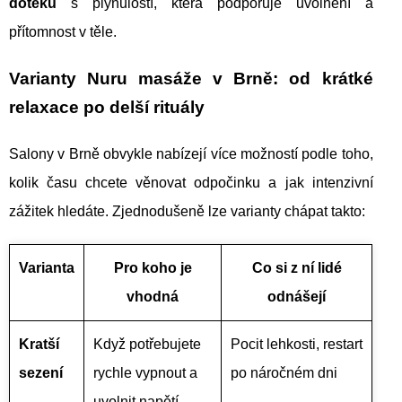
doteku
s plynulostí, která podporuje uvolnění a
přítomnost v těle.
Varianty Nuru masáže v Brně: od krátké
relaxace po delší rituály
Salony v Brně obvykle nabízejí více možností podle toho,
kolik času chcete věnovat odpočinku a jak intenzivní
zážitek hledáte. Zjednodušeně lze varianty chápat takto:
Varianta
Pro koho je
Co si z ní lidé
vhodná
odnášejí
Kratší
Když potřebujete
Pocit lehkosti, restart
sezení
rychle vypnout a
po náročném dni
uvolnit napětí