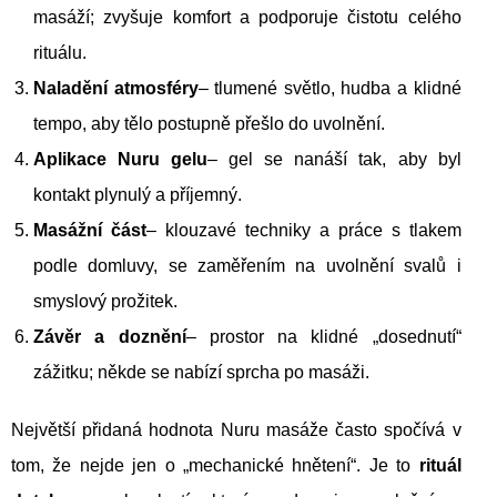
masáží; zvyšuje komfort a podporuje čistotu celého
rituálu.
Naladění atmosféry
– tlumené světlo, hudba a klidné
tempo, aby tělo postupně přešlo do uvolnění.
Aplikace Nuru gelu
– gel se nanáší tak, aby byl
kontakt plynulý a příjemný.
Masážní část
– klouzavé techniky a práce s tlakem
podle domluvy, se zaměřením na uvolnění svalů i
smyslový prožitek.
Závěr a doznění
– prostor na klidné „dosednutí“
zážitku; někde se nabízí sprcha po masáži.
Největší přidaná hodnota Nuru masáže často spočívá v
tom, že nejde jen o „mechanické hnětení“. Je to
rituál