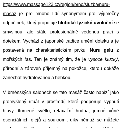
https://www.massage123.cz/region/brno/sluzba/nuru-
masaz
je pro mnoho lidí synonymem pro výjimečný
odpočinek, který propojuje
hluboké fyzické uvolnění
se
smyslnou, ale stále profesionálně vedenou prací s
dotekem. Vychází z japonské tradice umění doteku a je
postavená na charakteristickém prvku:
Nuru gelu
z
mořských řas. Ten je známý tím, že je
vysoce kluzký
,
přírodní a zároveň příjemný na pokožce, kterou dokáže
zanechat hydratovanou a hebkou.
V brněnských salonech se tato masáž často nabízí jako
promyšlený rituál v prostředí, které podporuje vypnutí
hlavy: tlumené světlo, relaxační hudba, jemné vůně
esenciálních olejů a soukromí, díky němuž se můžete