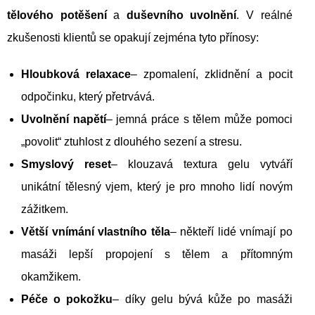
tělového potěšení
a
duševního uvolnění
. V reálné
zkušenosti klientů se opakují zejména tyto přínosy:
Hloubková relaxace
– zpomalení, zklidnění a pocit
odpočinku, který přetrvává.
Uvolnění napětí
– jemná práce s tělem může pomoci
„povolit“ ztuhlost z dlouhého sezení a stresu.
Smyslový reset
– klouzavá textura gelu vytváří
unikátní tělesný vjem, který je pro mnoho lidí novým
zážitkem.
Větší vnímání vlastního těla
– někteří lidé vnímají po
masáži lepší propojení s tělem a přítomným
okamžikem.
Péče o pokožku
– díky gelu bývá kůže po masáži